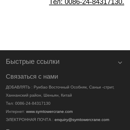
Тел: 0086-24-84317130.
Быстрые ссылки
Связаться с нами
ДОБАВЛЯТЬ :
Руибао Восточный Особняк, Саньи -стрит,
Ханнанский район, Шеньян, Китай
Тел: 0086-24-84317130
Интернет:
www.symtowercrane.com
ЭЛЕКТРОННАЯ ПОЧТА :
enquiry@symtowercrane.com