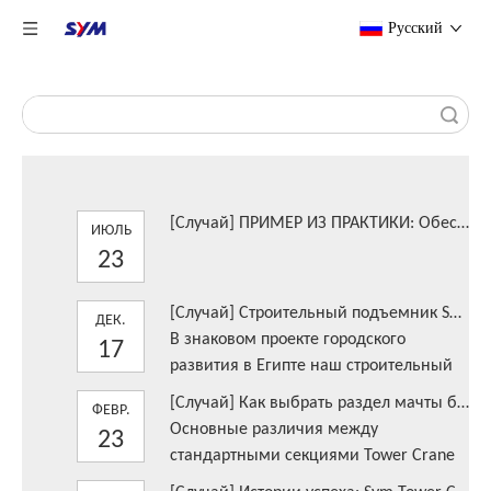
Pусский
Поиск
[
Случай
]
ПРИМЕР ИЗ ПРАКТИКИ: Обеспечение возможности демонтажа высотного здания в условиях плотной городской застройки
ИЮЛЬ
23
[
Случай
]
Строительный подъемник SC200 помогает в современных городских строительных проектах в Египте
ДЕК.
В знаковом проекте городского
17
развития в Египте наш строительный
подъемник SC200 был выбран в
[
Случай
]
Как выбрать раздел мачты башни?
ФЕВР.
качестве основного оборудования для
Основные различия между
23
транспортировки материалов и
стандартными секциями Tower Crane
персонала для решения проблем
L46A1, L68A1, L68B1, L68B2 и L69B2