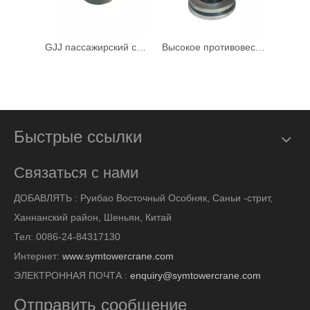
GJJ пассажирский счетчик подъемника
Высокое противовестное колесо с высоким пассажиром
Быстрые ссылки
Связаться с нами
ДОБАВЛЯТЬ :
Руибао Восточный Особняк, Саньи -стрит,
Ханнанский район, Шеньян, Китай
Тел: 0086-24-84317130
Интернет:
www.symtowercrane.com
ЭЛЕКТРОННАЯ ПОЧТА :
enquiry@symtowercrane.com
Отправить сообщение