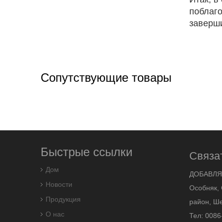
поблаго
заверш
Сопутствующие товары
Быстрые ссылки
Связа
Дом
ДОБАВЛЯ
Новости
Особняк, 
Продукция
район, Ше
О нас
Тел: 0086