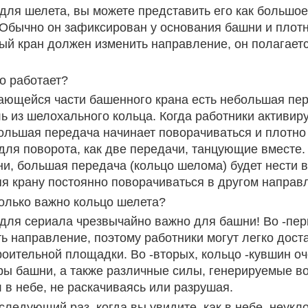
для шелета, вы можете представить его как большое
Обычно он зафиксирован у основания башни и плот
й кран должен изменить направление, он полагаетс
то работает?
ющейся части башенного крана есть небольшая пер
ь из шелохального кольца. Когда работники актив
ольшая передача начинает поворачиваться и плотно
для поворота, как две передачи, танцующие вместе.
и, большая передача (кольцо шелома) будет нести
я крану постоянно поворачиваться в другом направ
сколько важно кольцо шелета?
для сериала чрезвычайно важно для башни! Во -перв
ь направление, поэтому работники могут легко дос
роительной площадки. Во -вторых, кольцо -кувшин оч
ры башни, а также различные силы, генерируемые во
 в небе, не раскачиваясь или разрушая.
 следующий раз, когда вы увидите, как в небе, неу