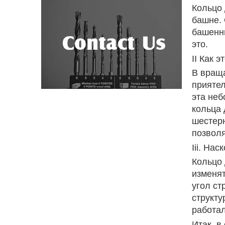
Кольцо 
башне. 
башенны
это.
II Как э
В враща
приятел
эта неб
кольца 
шестерн
позволя
Iii. На
Кольцо 
изменят
угол ст
структу
работал
Итак, в