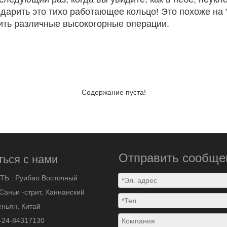
дарить это тихо работающее кольцо! Это похоже на 
ить различные высокогорные операции.
Содержание пуста!
Отправить сообще
ться с нами
ТЬ :
Руибао Восточный
Саньи -стрит, Ханнанский
ньян, Китай
-24-84317130