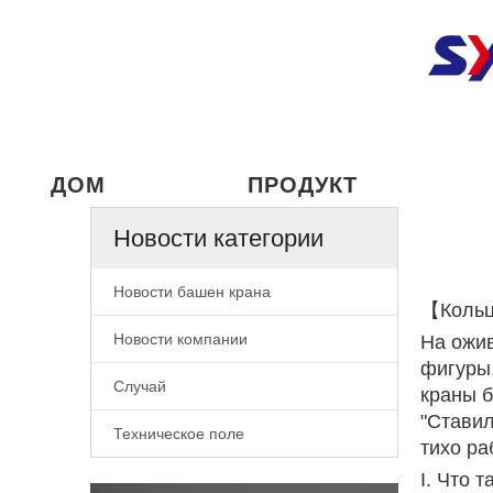
ДОМ
ПРОДУКТ
Новости категории
Новости башен крана
【Кольц
Новости компании
На ожив
фигуры,
Случай
краны б
"Ставил
Техническое поле
тихо ра
I. Что 