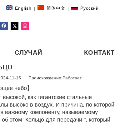
English
简体中文
Pусский
|
|
СЛУЧАЙ
КОНТАКТ
ьцо
2024-11-15 Происхождение:
Работает
ающее небо】
высокой, как гигантские стальные
ы высоко в воздух. И причина, по которой
аря важному компоненту, называемому
 об этом "Кольцо для передачи ", который