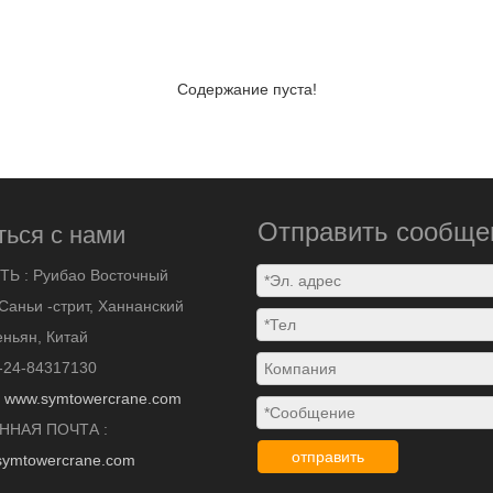
Содержание пуста!
Отправить сообще
ться с нами
ТЬ :
Руибао Восточный
Саньи -стрит, Ханнанский
ньян, Китай
-24-84317130
:
www.symtowercrane.com
ННАЯ ПОЧТА :
отправить
symtowercrane.com