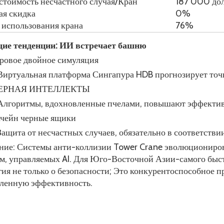
 стоимость несчастного случая/Кран
187 000 до
ая скидка
0%
 использования крана
76%
щие тенденции: ИИ встречает башню
овое двойное симуляция
Виртуальная платформа Сингапура HDB прогнозирует точки
ЕРНАЯ ИНТЕЛЛЕКТЫ
Алгоритмы, вдохновленные пчелами, повышают эффективн
чейн черные ящики
Защита от несчастных случаев, обязательно в соответстви
ние: Системы анти-коллизии Tower Crane эволюциониров
м, управляемых AI. Для Юго-Восточной Азии-самого быст
гия не только о безопасности; Это конкурентоспособное
енную эффективность.