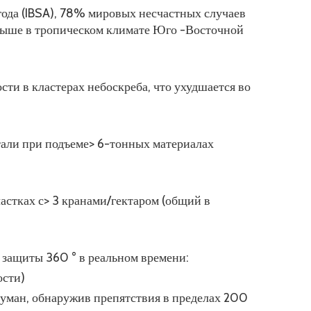
года (IBSA), 78% мировых несчастных случаев
а выше в тропическом климате Юго -Восточной
ти в кластерах небоскреба, что ухудшается во
нтали при подъеме> 6-тонных материалах
астках с> 3 кранами/гектаром (общий в
защиты 360 ° в реальном времени:
ости)
туман, обнаружив препятствия в пределах 200