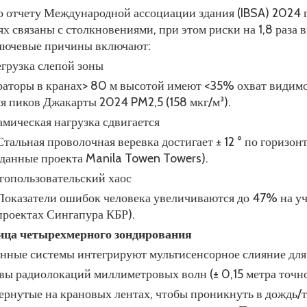
о отчету Международной ассоциации здания (IBSA) 2024 
ях связаны с столкновениями, при этом риски на 1,8 раз
лючевые причины включают:
грузка слепой зоны
аторы в кранах> 80 м высотой имеют <35% охват видимос
я пиков Джакарты 2024 PM2,5 (158 мкг/м³).
мическая нагрузка сдвигается
Стальная проволочная веревка достигает ± 12 ° по горизо
(данные проекта Manila Towen Towers).
опользовательский хаос
Показатели ошибок человека увеличиваются до 47% на уч
проектах Сингапура КБР).
ица четырехмерного зондирования
нные системы интегрируют мультисенсорное слияние для 
ивы радиолокаций миллиметровых волн (± 0,15 метра точн
ернутые на крановых лентах, чтобы проникнуть в дождь/