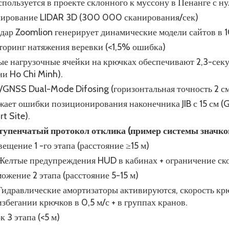
спользуется в проекте склонного к муссону в Пенанге с 
лирование LIDAR 3D (300 000 сканирования/сек)
дар Zoomlion генерирует динамические модели сайтов в 
торинг натяжения веревки (<1,5% ошибка)
е нагрузочные ячейки на крючках обеспечивают 2,3-се
и Ho Chi Minh).
у/GNSS Dual-Mode Difosing (горизонтальная точность 2 с
ает ошибки позиционирования наконечника JIB с 15 см (G
t Site).
ступенчатый протокол отклика (пример системы значков
ещение 1 -го этапа (расстояние ≥15 м)
Желтые предупреждения HUD в кабинах + ограничение ск
ожение 2 этапа (расстояние 5-15 м)
Гидравлические амортизаторы активируются, скорость к
избегании крючков в 0,5 м/с + в группах кранов.
к 3 этапа (<5 м)