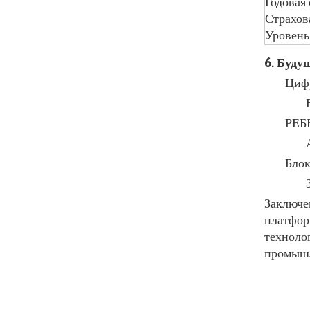
Годовая
Страхов
Уровень
6. Буду
Цифр
РЕБ
Блок
Заключе
платфор
техноло
промышл