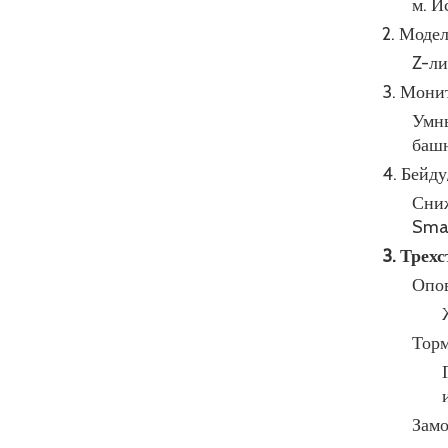
м. И
2. Моде
Z-ли
3. Мони
Умны
башн
4. Бейд
Сниж
Smar
3. Трех
Опов
Торм
Замо