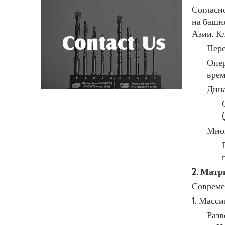
Согласн
на башн
Азии. К
Пере
Опер
врем
Дина
Мног
2. Матр
Совреме
1. Масс
Разв