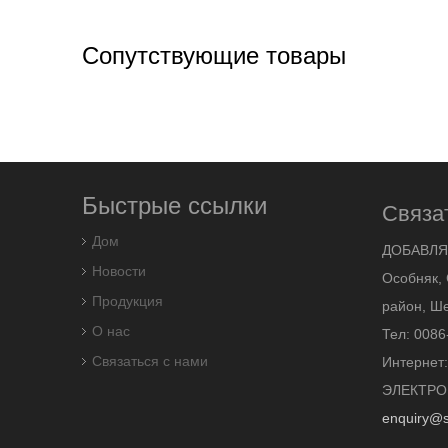
Сопутствующие товары
Быстрые ссылки
Связа
Дом
ДОБАВЛЯ
Новости
Особняк, 
Продукция
район, Ше
О нас
Тел: 0086
Связаться с нами
Интернет
ЭЛЕКТРО
enquiry@