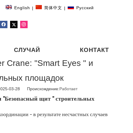
English
简体中文
Pусский
|
|
СЛУЧАЙ
КОНТАКТ
r Crane: "Smart Eyes " и
ельных площадок
2025-03-28 Происхождение:
Работает
 " и "Безопасный щит " строительных
оординации - в результате несчастных случаев