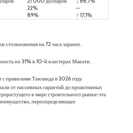
лларов
21 000 долларов
↓ 88,7%
22%
—
89%
↑ 17,1%
 столкновения на 72 часа заранее.
ость на 31% в 10-й кластерах Макати.
и с правилами Таиланда в 2026 году.
али от пассивных гарантий до проактивных
рорастущего в мире строительного рынка-эта
 преимущество, переопределяющее