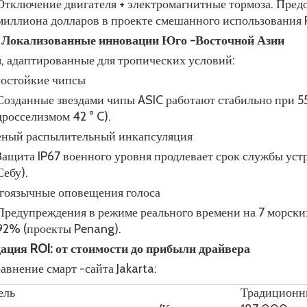
Отключение двигателя + электромагнитные тормоза. Пред
миллиона долларов в проекте смешанного использования
 Локализованные инновации Юго -Восточной Азии
, адаптированные для тропических условий:
остойкие чипсы
Созданные звездами чипы ASIC работают стабильно при 5
дросселизмом 42 ° C).
еный распылительный инкапсуляция
Защита IP67 военного уровня продлевает срок службы уст
Себу).
оязычные оповещения голоса
Предупреждения в режиме реального времени на 7 морски
92% (проекты Penang).
дация ROI: от стоимости до прибыли драйвера
внение смарт -сайта Jakarta:
ель
Традиционн