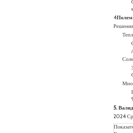
4
Полем
Решения
Тепл
Сол
Мног
5. Вали
2024 Сра
Показат