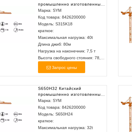
промышленно изготовленные
из головного кран
Марка:
SYM
Код товара:
8426200000
Модель:
S315K18
краткое:
Максимальная нагрузка: 40t
Длина джиб: 80м
Нагрузка на наконечник: 7,5 т
Высота свободного стояния: 78,8
м
Запрос цены
S650H32 Китайский
промышленно изготовленные
из головного крана
Марка:
SYM
Код товара:
8426200000
Модель:
S650H24
краткое:
Максимальная нагрузка: 32t