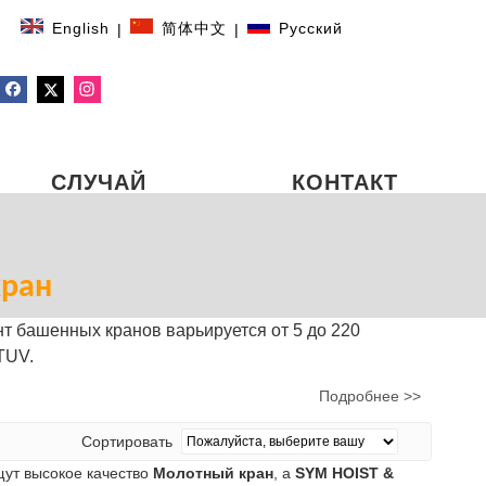
English
简体中文
Pусский
|
|
СЛУЧАЙ
КОНТАКТ
ран
 башенных кранов варьируется от 5 до 220
TUV.
Подробнее >>
Сортировать
щут высокое качество
Молотный кран
, а
SYM HOIST &