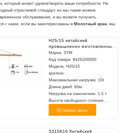
, который может удовлетворить ваши потребности. Не
одный отраслевой стандарт, но мы также можем
евременное обслуживание, и вы можете получить
ься с нами, если вы заинтересованы в
Молотный кран
, мы
H25/15 китайский
промышленно изготовленный
башня молота
Марка:
SYM
Код товара:
8426200000
Модель:
H20/15
краткое:
Максимальная нагрузка: 10t
Длина джиб: 60м
Нагрузка на наконечник: 1,5 т
Высота свободного стояния:
44,8/59,8 м
Запрос цены
S315K16 Китайский