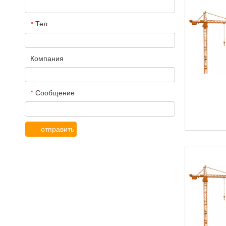
Тел
*
Компания
Сообщение
*
отправить