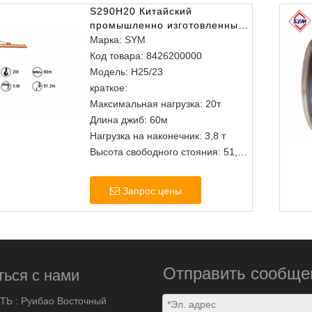
S290H20 Китайский
промышленно изготовленные
изголова башня башня
Марка:
SYM
Код товара:
8426200000
Модель:
H25/23
краткое:
Максимальная нагрузка: 20т
Длина джиб: 60м
Нагрузка на наконечник: 3,8 т
Высота свободного стояния: 51,2
м
Запрос цены
Отправить сообще
ться с нами
ТЬ :
Руибао Восточный