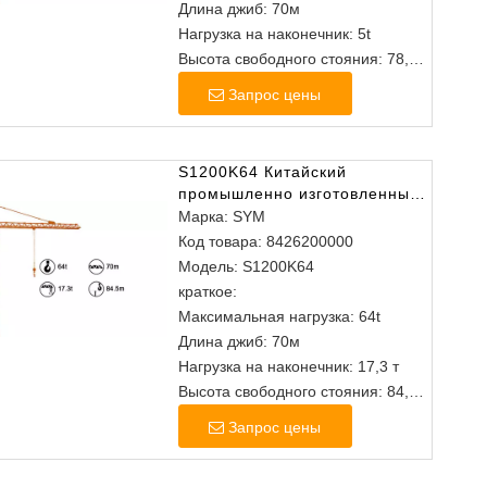
Длина джиб: 70м
Нагрузка на наконечник: 5t
Высота свободного стояния: 78,9
м
Запрос цены
S1200K64 Китайский
промышленно изготовленные
из головного кран
Марка:
SYM
Код товара:
8426200000
Модель:
S1200K64
краткое:
Максимальная нагрузка: 64t
Длина джиб: 70м
Нагрузка на наконечник: 17,3 т
Высота свободного стояния: 84,5
м
Запрос цены