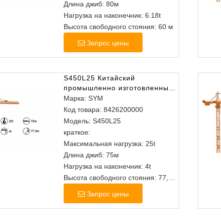
Длина джиб: 80м
Нагрузка на наконечник: 6.18t
Высота свободного стояния: 60 м
Запрос цены
S450L25 Китайский
промышленно изготовленным
изголовам башня
Марка:
SYM
Код товара:
8426200000
Модель:
S450L25
краткое:
Максимальная нагрузка: 25t
Длина джиб: 75м
Нагрузка на наконечник: 4t
Высота свободного стояния: 77,9
м
Запрос цены