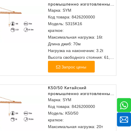
промышленно изготовленные
из головного кран
Марка:
SYM
Код товара:
8426200000
Модель:
S315K16
краткое:
Максимальная нагрузка: 16t
Длина джиб: 70м
Нагрузка на наконечник: 3.2t
Высота свободного стояния: 61,9
м
Запрос цены
K50/50 Китайский
промышленно изготовленным
изголовам башня
Марка:
SYM
Код товара:
8426200000
Модель:
K50/50
краткое:
Максимальная нагрузка: 20т