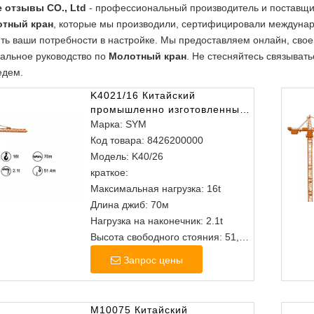
e отзывы CO., Ltd
- профессиональный производитель и поставщик
тный кран
, которые мы производили, сертифицировали междунар
ть ваши потребности в настройке. Мы предоставляем онлайн, сво
альное руководство по
Молотный кран
. Не стесняйтесь связыват
едем.
K4021/16 Китайский
промышленно изготовленные
изголова башня башня
Марка:
SYM
Код товара:
8426200000
Модель:
K40/26
краткое:
Максимальная нагрузка: 16t
Длина джиб: 70м
Нагрузка на наконечник: 2.1t
Высота свободного стояния: 51,4
м.
Запрос цены
M10075 Китайский