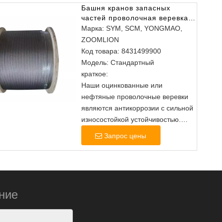
Башня кранов запасных
частей проволочная веревка
35 Вт*7 10 мм горячая
Марка:
SYM, SCM, YONGMAO,
распродажа
ZOOMLION
Код товара:
8431499900
Модель:
Стандартный
краткое:
Наши оцинкованные или
нефтяные проволочные веревки
являются антикоррозии с сильной
износостойкой устойчивостью.
Время использования более
Запрос цены
длинное.
Эта проволочная веревка
обрабатывается проволочной
чертежей, скручиванием и
веревкой. Мы сосредотачиваемся
ние
на каждой мелочи.