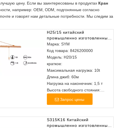
учшую цену. Если вы заинтересованы в продуктах
Кран
ебности, например: OEM, ODM, подгонянные согласно
 почте и говорят нам детальные потребности. Мы следим за
H25/15 китайский
промышленно изготовленный
башня молота
Марка:
SYM
Код товара:
8426200000
Модель:
H20/15
краткое:
Максимальная нагрузка: 10t
Длина джиб: 60м
Нагрузка на наконечник: 1,5 т
Высота свободного стояния:
44,8/59,8 м
Запрос цены
S315K16 Китайский
промышленно изготовленные