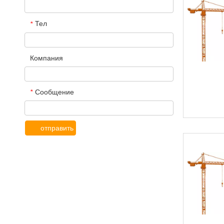
Тел
*
Компания
Сообщение
*
отправить