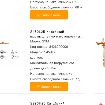
Нагрузка на наконечник: 6.18t
Высота свободного стояния: 60 м
Запрос цены
S450L25 Китайский
промышленно изготовленным
изголовам башня
Марка:
SYM
Код товара:
8426200000
Модель:
S450L25
краткое:
Максимальная нагрузка: 25t
Длина джиб: 75м
Нагрузка на наконечник: 4t
Высота свободного стояния: 77,9
м
Запрос цены
S290H20 Китайский