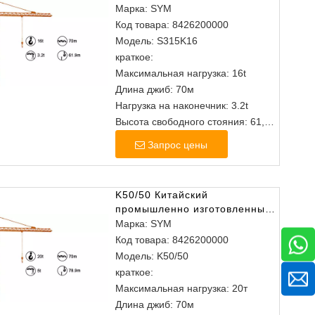
из головного кран
Марка:
SYM
Код товара:
8426200000
Модель:
S315K16
краткое:
Максимальная нагрузка: 16t
Длина джиб: 70м
Нагрузка на наконечник: 3.2t
Высота свободного стояния: 61,9
м
Запрос цены
K50/50 Китайский
промышленно изготовленным
изголовам башня
Марка:
SYM
Код товара:
8426200000
Модель:
K50/50
краткое:
Максимальная нагрузка: 20т
Длина джиб: 70м