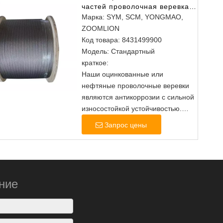
частей проволочная веревка
35 Вт*7 10 мм горячая
Марка:
SYM, SCM, YONGMAO,
распродажа
ZOOMLION
Код товара:
8431499900
Модель:
Стандартный
краткое:
Наши оцинкованные или
нефтяные проволочные веревки
являются антикоррозии с сильной
износостойкой устойчивостью.
Время использования более
Запрос цены
длинное.
Эта проволочная веревка
обрабатывается проволочной
чертежей, скручиванием и
веревкой. Мы сосредотачиваемся
ние
на каждой мелочи.