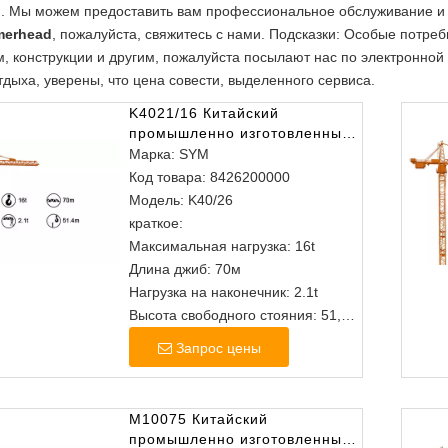
 Мы можем предоставить вам профессиональное обслуживание и л
merhead
, пожалуйста, свяжитесь с нами. Подсказки: Особые потр
, конструкции и другим, пожалуйста посылают нас по электронной
тдыха, уверены, что цена совести, выделенного сервиса.
K4021/16 Китайский
промышленно изготовленные
изголова башня башня
Марка:
SYM
Код товара:
8426200000
Модель:
K40/26
краткое:
Максимальная нагрузка: 16t
Длина джиб: 70м
Нагрузка на наконечник: 2.1t
Высота свободного стояния: 51,4
м.
Запрос цены
M10075 Китайский
промышленно изготовленные