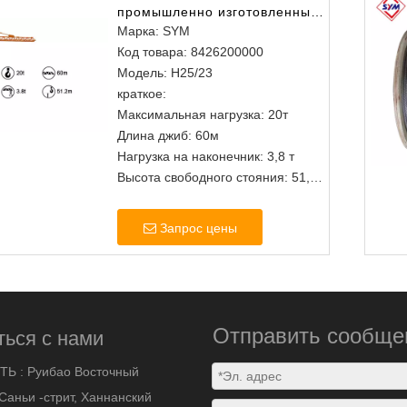
промышленно изготовленные
изголова башня башня
Марка:
SYM
Код товара:
8426200000
Модель:
H25/23
краткое:
Максимальная нагрузка: 20т
Длина джиб: 60м
Нагрузка на наконечник: 3,8 т
Высота свободного стояния: 51,2
м
Запрос цены
Отправить сообще
ться с нами
ТЬ :
Руибао Восточный
Саньи -стрит, Ханнанский