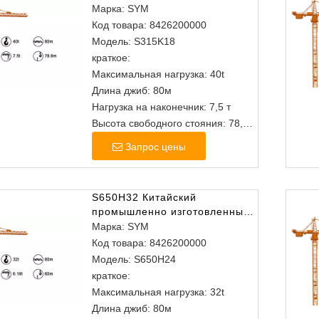
из головного кран
Марка:
SYM
Код товара:
8426200000
Модель:
S315K18
краткое:
Максимальная нагрузка: 40t
Длина джиб: 80м
Нагрузка на наконечник: 7,5 т
Высота свободного стояния: 78,8
м
Запрос цены
S650H32 Китайский
промышленно изготовленные
из головного крана
Марка:
SYM
Код товара:
8426200000
Модель:
S650H24
краткое:
Максимальная нагрузка: 32t
Длина джиб: 80м