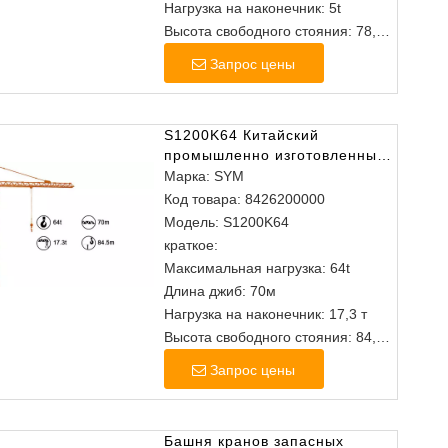
Нагрузка на наконечник: 5t
Высота свободного стояния: 78,9
м
Запрос цены
S1200K64 Китайский
промышленно изготовленные
из головного кран
Марка:
SYM
Код товара:
8426200000
Модель:
S1200K64
краткое:
Максимальная нагрузка: 64t
Длина джиб: 70м
Нагрузка на наконечник: 17,3 т
Высота свободного стояния: 84,5
м
Запрос цены
Башня кранов запасных