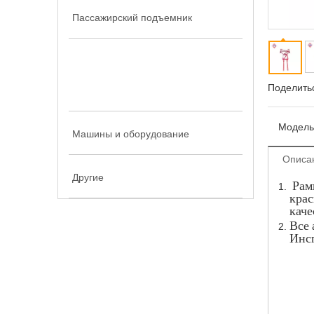
Пассажирский подъемник
Части пассажирского
Поделитьс
подъемника
Модель
Машины и оборудование
Описа
Другие
Рамк
крас
каче
Все 
Инсп