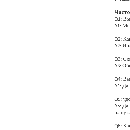
Часто
Q1: Вы
A1: Мы
Q2: Ка
A2: Ин
Q3: Ск
A3: Об
Q4: Вы
A4: Да,
Q5: уд
A5: Да
нашу з
Q6: Ка