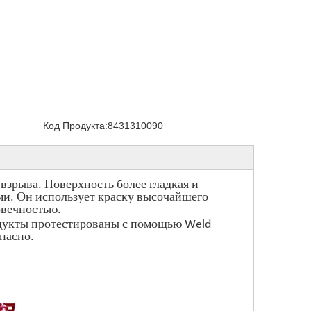
Код Продукта:
8431310090
зрыва. Поверхность более гладкая и
ми. Он использует краску высочайшего
овечностью.
родукты протестированы с помощью Weld
опасно.