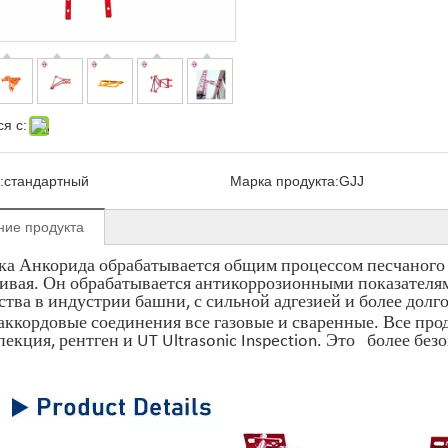
я с:
:
стандартный
Марка продукта:
GJJ
ние продукта
а Анкорида обрабатывается общим процессом песчаного в
ивая. Он обрабатывается антикоррозионными показателя
ства в индустрии башни, с сильной адгезией и более долг
аккордовые соединения все газовые и сваренные. Все п
екция, рентген и UT Ultrasonic Inspection. Это более без