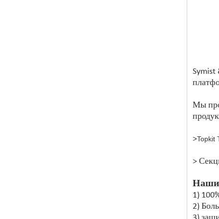
Symist
платфо
Мы про
продук
>
Topkit
> Секц
Наши
1) 100
2) Бол
3) защ