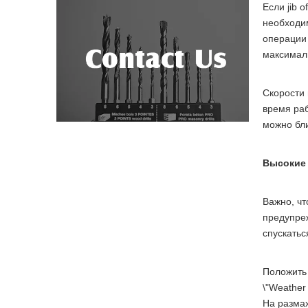
Если jib 
необходим
операции 
максималь
Скорости 
время раб
можно бли
Высокие 
Важно, чт
предупреж
спускатьс
Положить 
\"Weather
На размах