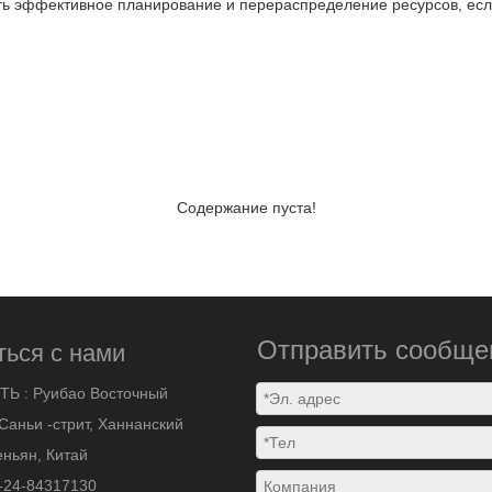
ть эффективное планирование и перераспределение ресурсов, есл
Содержание пуста!
Отправить сообще
ться с нами
ТЬ :
Руибао Восточный
Саньи -стрит, Ханнанский
ньян, Китай
-24-84317130