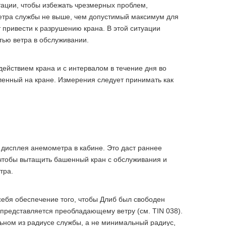
уатации, чтобы избежать чрезмерных проблем,
ветра службы не выше, чем допустимый максимум для
привести к разрушению крана. В этой ситуации
тью ветра в обслуживании.
ействием крана и с интервалом в течение дня во
ленный на кране. Измерения следует принимать как
 дисплея анемометра в кабине. Это даст раннее
 чтобы вытащить башенный кран с обслуживания и
тра.
 себя обеспечение того, чтобы Длиб был свободен
ра представляется преобладающему ветру (см. TIN 038).
льном из радиусе службы, а не минимальный радиус,