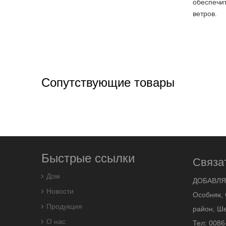
обеспечи
ветров.
Сопутствующие товары
Быстрые ссылки
Связа
Дом
ДОБАВЛЯ
Новости
Особняк, 
Продукция
район, Ше
О нас
Тел: 0086