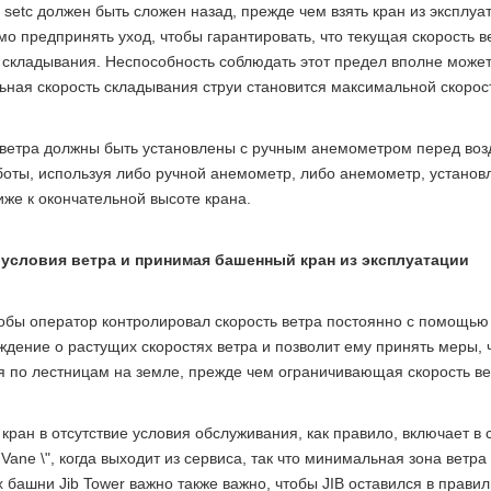
of setc должен быть сложен назад, прежде чем взять кран из экспл
о предпринять уход, чтобы гарантировать, что текущая скорость 
складывания. Неспособность соблюдать этот предел вполне может 
ная скорость складывания струи становится максимальной скорос
ветра должны быть установлены с ручным анемометром перед возд
оты, используя либо ручной анемометр, либо анемометр, установ
же к окончательной высоте крана.
условия ветра и принимая башенный кран из эксплуатации
обы оператор контролировал скорость ветра постоянно с помощью
дение о растущих скоростях ветра и позволит ему принять меры,
я по лестницам на земле, прежде чем ограничивающая скорость ве
кран в отсутствие условия обслуживания, как правило, включает в
 Vane \", когда выходит из сервиса, так что минимальная зона вет
 башни Jib Tower важно также важно, чтобы JIB оставился в прави