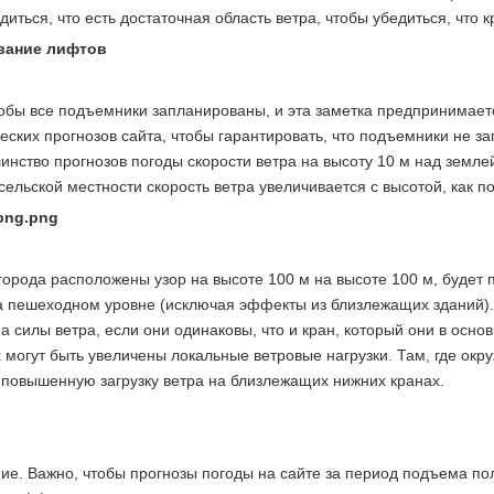
диться, что есть достаточная область ветра, чтобы убедиться, что к
вание лифтов
тобы все подъемники запланированы, и эта заметка предпринимает
ских прогнозов сайта, чтобы гарантировать, что подъемники не за
инство прогнозов погоды скорости ветра на высоту 10 м над земл
сельской местности скорость ветра увеличивается с высотой, как п
города расположены узор на высоте 100 м на высоте 100 м, будет п
 пешеходном уровне (исключая эффекты из близлежащих зданий). 
а силы ветра, если они одинаковы, что и кран, который они в осно
 могут быть увеличены локальные ветровые нагрузки. Там, где ок
повышенную загрузку ветра на близлежащих нижних кранах.
е. Важно, чтобы прогнозы погоды на сайте за период подъема по