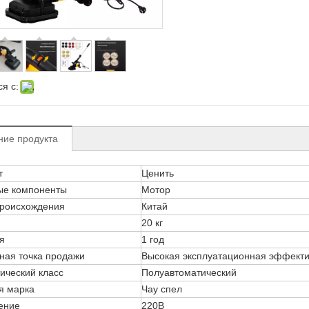
я с:
ние продукта
т
Ценить
ые компоненты
Мотор
происхождения
Китай
20 кг
я
1 год
ная точка продажи
Высокая эксплуатационная эффекти
ический класс
Полуавтоматический
я марка
Чау спел
ение
220В