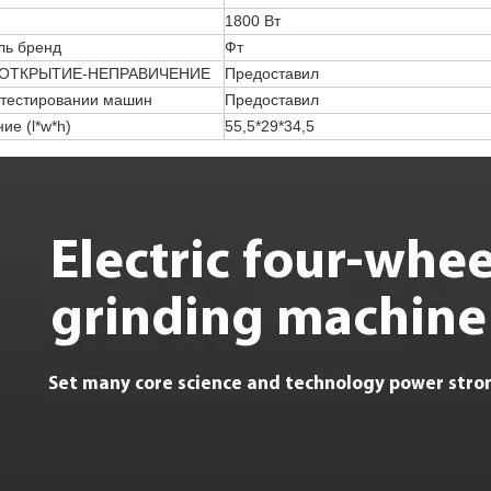
1800 Вт
ль бренд
Фт
 ОТКРЫТИЕ-НЕПРАВИЧЕНИЕ
Предоставил
 тестировании машин
Предоставил
ие (l*w*h)
55,5*29*34,5