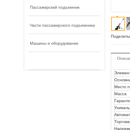
Пассажирский подъемник
Части пассажирского подъемника
Поделитьс
Машины и оборудование
Описа
Другие
Элемен
Основн
Место 
Масса
Гаранти
Уникаль
Автомат
Торгова
Напряж