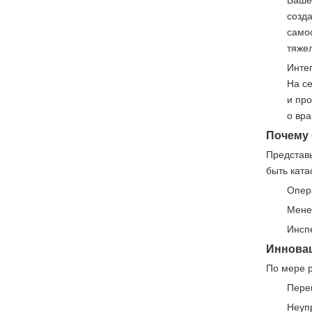
Баше
созд
само
тяже
Инте
На с
и пр
о вр
Почему 
Представь
быть ката
Опер
Мене
Инспе
Инновац
По мере р
Пере
Неуп