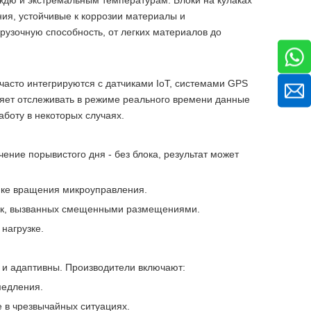
ждю и экстремальным температурам. Блоки на кулаках
ия, устойчивые к коррозии материалы и
зочную способность, от легких материалов до
асто интегрируются с датчиками IoT, системами GPS
яет отслеживать в режиме реального времени данные
боту в некоторых случаях.
ечение порывистого дня - без блока, результат может
ике вращения микроуправления.
ек, вызванных смещенными размещениями.
нагрузке.
 и адаптивны. Производители включают:
медления.
 в чрезвычайных ситуациях.