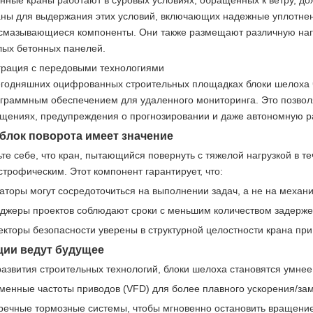
нные краны работают в суровых условиях, обращенных к ветру, до
аны для выдержания этих условий, включающих надежные уплотнен
смазывающиеся компоненты. Они также размещают различную нагру
лых бетонных панелей.
грация с передовыми технологиями
егодняшних оцифрованных строительных площадках блоки шелоха ч
ограммным обеспечением для удаленного мониторинга. Это позвол
ащениях, предупреждения о прогнозировании и даже автономную ра
блок поворота имеет значение
те себе, что кран, пытающийся повернуть с тяжелой нагрузкой в ​​т
строфическим. Этот компонент гарантирует, что:
аторы могут сосредоточиться на выполнении задач, а не на механ
джеры проектов соблюдают сроки с меньшим количеством задерж
кторы безопасности уверены в структурной целостности крана при 
ии ведут будущее
азвития строительных технологий, блоки шелоха становятся умнее
менные частоты приводов (VFD) для более плавного ускорения/за
речные тормозные системы, чтобы мгновенно остановить вращение