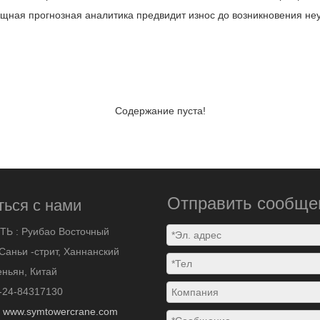
ощная прогнозная аналитика предвидит износ до возникновения не
Содержание пуста!
Отправить сообще
ться с нами
ТЬ :
Руибао Восточный
Саньи -стрит, Ханнанский
ньян, Китай
-24-84317130
:
www.symtowercrane.com