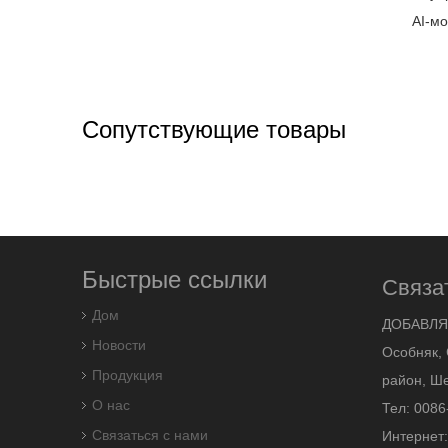
AI-м
Сопутствующие товары
Быстрые ссылки
Связа
Дом
ДОБАВЛЯ
Новости
Особняк, 
Продукция
район, Ше
О нас
Тел: 0086
Связаться с нами
Интернет