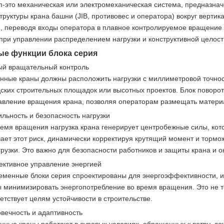
п-это механическая или электромеханическая система, предназн
труктуры крана башни (JIB, противовес и оператора) вокруг вертика
 переводя входы оператора в плавное контролируемое вращение - 
 при управлении распределением нагрузки и конструктивной целос
е функции блока серия
ый вращательный контроль
нные краны должны расположить нагрузки с миллиметровой точнос
ских строительных площадок или высотных проектов. Блок поворота
авление вращения крана, позволяя операторам размещать материа
льность и безопасность нагрузки
емя вращения нагрузка крана генерирует центробежные силы, кото
чает этот риск, динамически корректируя крутящий момент и торм
грузки. Это важно для безопасности работников и защиты крана и
ктивное управление энергией
еменные блоки серия спроектированы для энергоэффективности, ис
ы минимизировать энергопотребление во время вращения. Это не т
етствует целям устойчивости в строительстве.
вечность и адаптивность