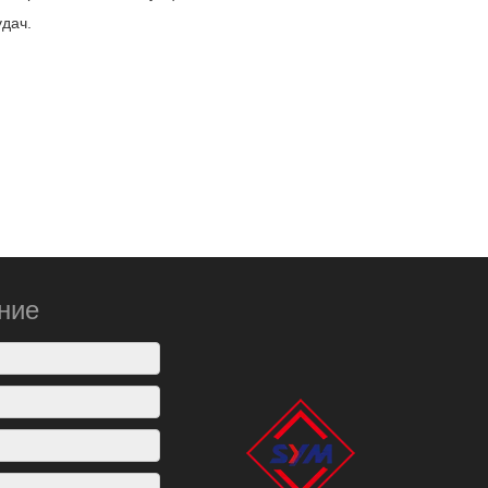
удач.
ние