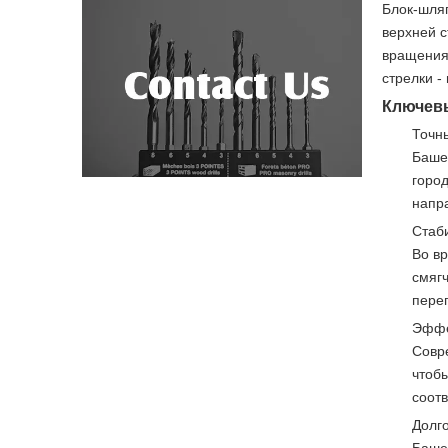
Блок-шля
верхней с
вращения,
стрелки -
Ключевы
Точн
Баше
город
напр
Стаби
Во вр
смяг
пере
Эффе
Совр
чтоб
соотв
Долго