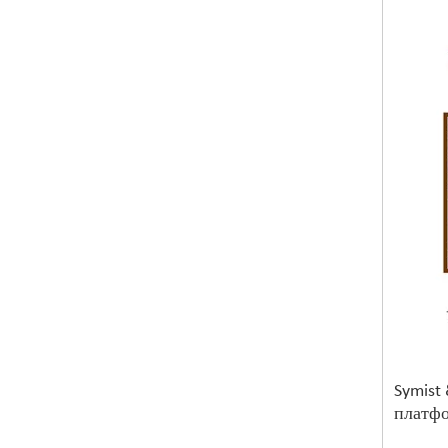
Symist
платфо