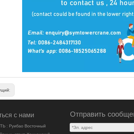
ущий:
Отправить сообще
ться с нами
ТЬ :
Руибао Восточный