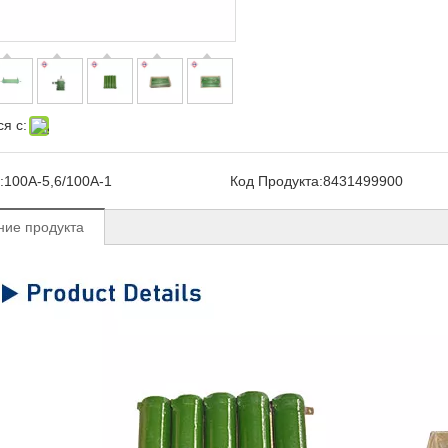
я с:
:
100A-5,6/100A-1
Код Продукта:
8431499900
ние продукта