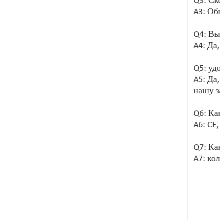
Q3: Ск
A3: Об
Q4: Вы
A4: Да,
Q5: уд
A5: Да
нашу з
Q6: Ка
A6: CE,
Q7: Ка
A7: ко