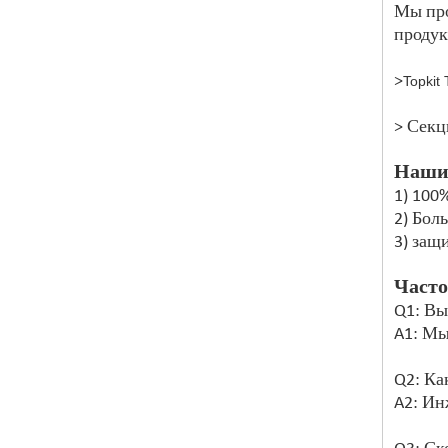
Мы про
продук
>
Topkit
> Секц
Наши
1) 100
2) Бол
3) защ
Часто
Q1: Вы
A1: Мы
Q2: Ка
A2: Ин