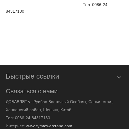
Тел: 0086-24-
84317130
Быстрые ссылки
Связаться с нами
ДОБАВЛЯТЬ :
Руибао Восточный Особняк, Саньи -стрит,
Ханнанский район, Шеньян, Китай
Тел: 0086-24-84317130
Интернет:
www.symtowercrane.com