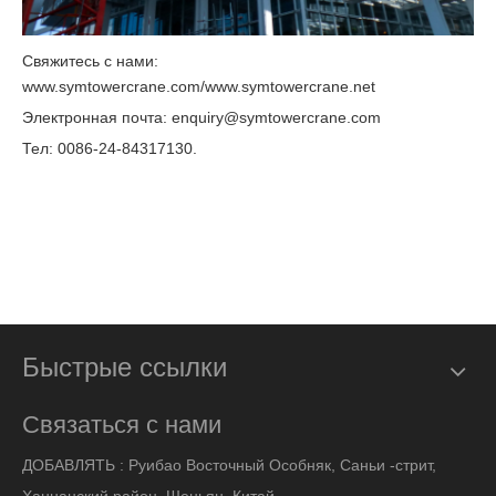
Свяжитесь с нами:
www.symtowercrane.com/www.symtowercrane.net
Электронная почта: enquiry@symtowercrane.com
Тел: 0086-24-84317130.
Быстрые ссылки
Связаться с нами
ДОБАВЛЯТЬ :
Руибао Восточный Особняк, Саньи -стрит,
Ханнанский район, Шеньян, Китай