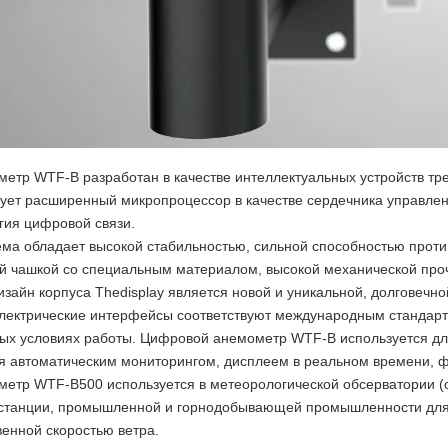
метр WTF-B разработан в качестве интеллектуальных устройств тре
ует расширенный микропроцессор в качестве сердечника управле
гия цифровой связи.
ема обладает высокой стабильностью, сильной способностью про
й чашкой со специальным материалом, высокой механической проч
дизайн корпуса Thedisplay является новой и уникальной, долговечн
электрические интерфейсы соответствуют международным стандартам
ых условиях работы. Цифровой анемометр WTF-B используется для 
я автоматическим мониторингом, дисплеем в реальном времени, ф
метр WTF-B500 используется в метеорологической обсерватории (
станции, промышленной и горнодобывающей промышленности для
венной скоростью ветра.