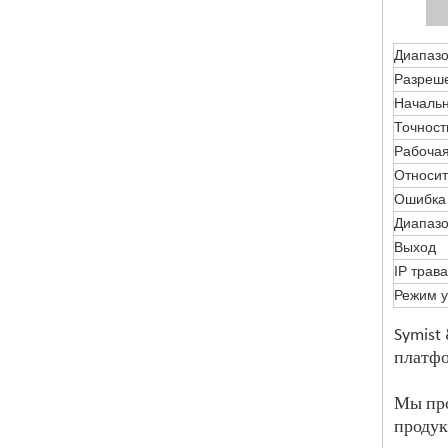
Диапаз
Разреш
Начальн
Точност
Рабочая
Относит
Ошибка
Диапаз
Выход
IP трава
Режим у
Symist
платфо
Мы про
продук