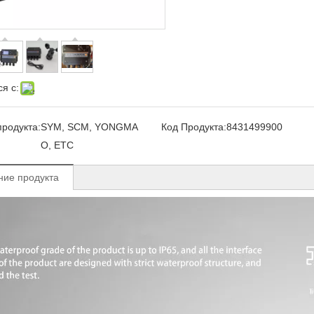
я с:
родукта:
SYM, SCM, YONGMA
Код Продукта:
8431499900
O, ETC
ние продукта