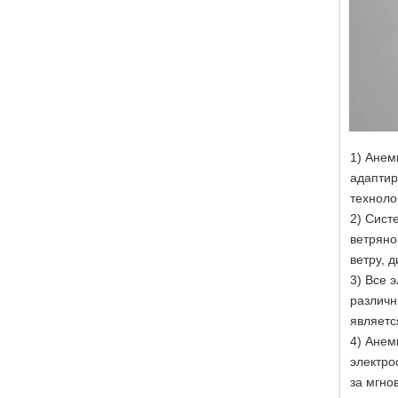
1) Анем
адаптир
техноло
2) Сист
ветряно
ветру, 
3) Все 
различн
являетс
4) Анем
электро
за мгно