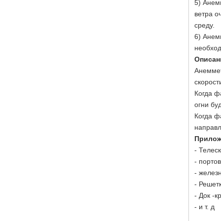
5) Анем
ветра о
среду.
6) Анем
необход
Описан
Анеммет
скорост
Когда ф
огни бу
Когда ф
направл
Прилож
- Телес
- порто
- желез
- Решет
- Док -к
- и т. д