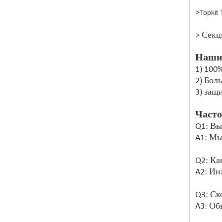
>
Topkit
> Секц
Наши
1) 100
2) Бол
3) защ
Часто
Q1: Вы
A1: Мы
Q2: Ка
A2: Ин
Q3: Ск
A3: Об