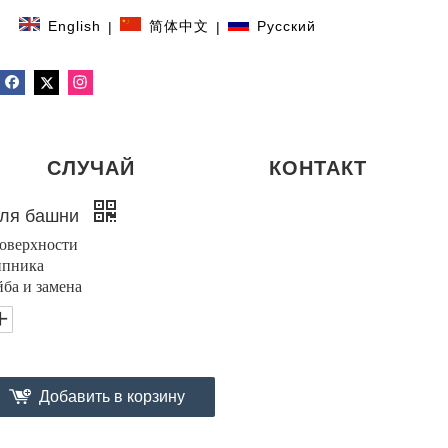
English
简体中文
Pусский
|
|
СЛУЧАЙ
КОНТАКТ
для башни
оверхности
ипника
ба и замена
Добавить в корзину