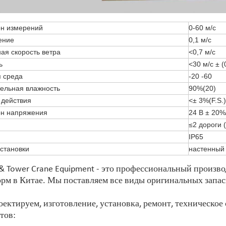
он измерений
0-60 м/с
ение
0,1 м/с
ая скорость ветра
<0,7 м/с
ь
<30 м/с ± 
 среда
-20 -60
ельная влажность
90%(20)
 действия
<± 3%(F.S.)
он напряжения
24 В ± 20%
≤2 дороги 
IP65
становки
настенный
 & Tower Crane Equipment - это профессиональный произ
рм в Китае. Мы поставляем все виды оригинальных запас
ектируем, изготовление, установка, ремонт, техническое 
тов: