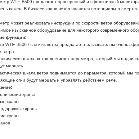
метр WTF-B500 предлагает проверенный и эффективный мониторин
чень важен. В бизнесе крана ветер является потенциально смерт
метр может реализовать инструкции по скорости ветра оборудован
имое изысканное оборудование для некоторого современного обо
ие функции:
р WTF-B500 / счетчик ветра предлагает пользователям очень эф
и ветра.
актическая шкала ветра достигает параметра, который мы подпис
дут мерцать.
актическая шкала ветра поднимается до параметра, который мы по
яющие огни будут мерцать и управлять действием реле.
ение:
копические краны
вые краны
нодорожные краны
кие краны
ранов