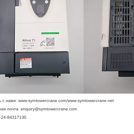
 с нами: www.symtowercrane.com/www.symtowercrane.net
ная почта: enquiry@symtowercrane.com
-24-84317130.