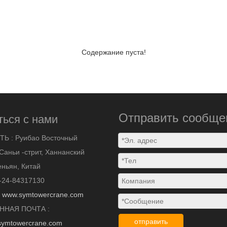
Содержание пуста!
Отправить сообще
ться с нами
ТЬ :
Руибао Восточный
Саньи -стрит, Ханнанский
ньян, Китай
-24-84317130
:
www.symtowercrane.com
ННАЯ ПОЧТА :
отправить
symtowercrane.com