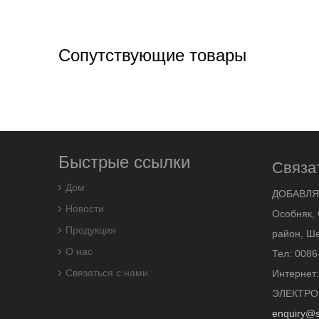
Сопутствующие товары
Быстрые ссылки
Связа
Дом
ДОБАВЛЯ
Новости
Особняк, 
Продукция
район, Ше
О нас
Тел: 0086
Связаться с нами
Интернет
ЭЛЕКТРО
enquiry@