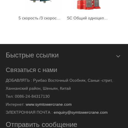
5 скорость /3 скорости джойстики для башни
SC Общий одноцепонный пассажирский подъемник
Быстрые ссылки
Связаться с нами
ДОБАВЛЯТЬ :
Руибао Восточный Особняк, Саньи -стрит,
Ханнанский район, Шеньян, Китай
Тел: 0086-24-84317130
Интернет:
www.symtowercrane.com
ЭЛЕКТРОННАЯ ПОЧТА :
enquiry@symtowercrane.com
Отправить сообщение